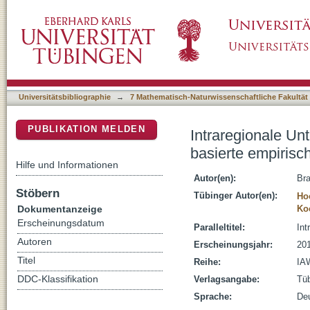
Intraregionale Unterschiede in der Carshari
DSpace Repositorium (Manakin basiert)
Universitätsbibliographie
→
7 Mathematisch-Naturwissenschaftliche Fakultät
PUBLIKATION MELDEN
Intraregionale Un
basierte empirisc
Hilfe und Informationen
Autor(en):
Br
Stöbern
Tübinger Autor(en):
Ho
Dokumentanzeige
Ko
Erscheinungsdatum
Paralleltitel:
Int
Autoren
Erscheinungsjahr:
20
Titel
Reihe:
IAW
DDC-Klassifikation
Verlagsangabe:
Tüb
Sprache:
De