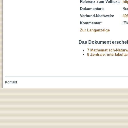
Referenz zum Volltext:
ht
Dokumentart:
Bu
Verbund-Nachweis:
40
Kommentar:
[El
Zur Langanzeige
Das Dokument erschein
7 Mathematisch-Naturwi
8 Zentrale, interfakult
Kontakt