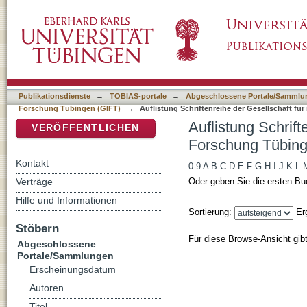
Auflistung Schriftenreihe der Gesellschaft fü
DSpace Repositorium (Manakin basiert)
Autor
Publikationsdienste
→
TOBIAS-portale
→
Abgeschlossene Portale/Sammlu
Forschung Tübingen (GIFT)
→
Auflistung Schriftenreihe der Gesellschaft fü
Auflistung Schrift
VERÖFFENTLICHEN
Forschung Tübing
Kontakt
0-9
A
B
C
D
E
F
G
H
I
J
K
L
Verträge
Oder geben Sie die ersten Bu
Hilfe und Informationen
Sortierung:
Er
Stöbern
Für diese Browse-Ansicht gib
Abgeschlossene
Portale/Sammlungen
Erscheinungsdatum
Autoren
Titel