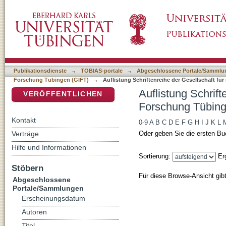
Auflistung Schriftenreihe der Gesellschaft fü
DSpace Repositorium (Manakin basiert)
Autor
Publikationsdienste
→
TOBIAS-portale
→
Abgeschlossene Portale/Sammlu
Forschung Tübingen (GIFT)
→
Auflistung Schriftenreihe der Gesellschaft fü
Auflistung Schrift
VERÖFFENTLICHEN
Forschung Tübing
Kontakt
0-9
A
B
C
D
E
F
G
H
I
J
K
L
Verträge
Oder geben Sie die ersten Bu
Hilfe und Informationen
Sortierung:
Er
Stöbern
Für diese Browse-Ansicht gib
Abgeschlossene
Portale/Sammlungen
Erscheinungsdatum
Autoren
Titel