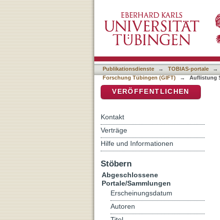
Auflistung Schriftenreihe 
DSpace Repositorium (Manakin b
Autor
Publikationsdienste
→
TOBIAS-portale
→
Forschung Tübingen (GIFT)
→
Auflistung 
VERÖFFENTLICHEN
Kontakt
Verträge
Hilfe und Informationen
Stöbern
Abgeschlossene
Portale/Sammlungen
Erscheinungsdatum
Autoren
Titel