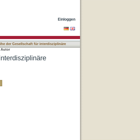
ng Tübingen (GIFT) nach
Einloggen
ihe der Gesellschaft für interdisziplinäre
 Autor
interdisziplinäre