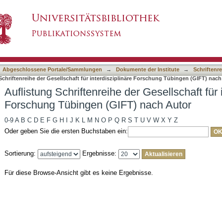
der Gesellschaft für interdisziplinäre Forschu
asiert)
Abgeschlossene Portale/Sammlungen
→
Dokumente der Institute
→
Schriftenre
Schriftenreihe der Gesellschaft für interdisziplinäre Forschung Tübingen (GIFT) nach
Auflistung Schriftenreihe der Gesellschaft für 
Forschung Tübingen (GIFT) nach Autor
0-9
A
B
C
D
E
F
G
H
I
J
K
L
M
N
O
P
Q
R
S
T
U
V
W
X
Y
Z
Oder geben Sie die ersten Buchstaben ein:
Sortierung:
Ergebnisse:
Für diese Browse-Ansicht gibt es keine Ergebnisse.