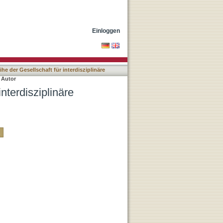
ng Tübingen (GIFT) nach
Einloggen
ihe der Gesellschaft für interdisziplinäre
 Autor
interdisziplinäre