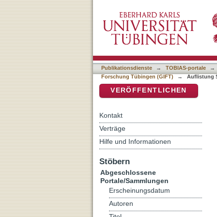
Auflistung Schriftenreihe 
DSpace Repositorium (Manakin b
Autor
Publikationsdienste
→
TOBIAS-portale
→
Forschung Tübingen (GIFT)
→
Auflistung 
VERÖFFENTLICHEN
Kontakt
Verträge
Hilfe und Informationen
Stöbern
Abgeschlossene
Portale/Sammlungen
Erscheinungsdatum
Autoren
Titel