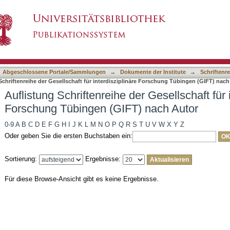
der Gesellschaft für interdisziplinäre Forschu
asiert)
Abgeschlossene Portale/Sammlungen
→
Dokumente der Institute
→
Schriftenre
Schriftenreihe der Gesellschaft für interdisziplinäre Forschung Tübingen (GIFT) nach
Auflistung Schriftenreihe der Gesellschaft für 
Forschung Tübingen (GIFT) nach Autor
0-9
A
B
C
D
E
F
G
H
I
J
K
L
M
N
O
P
Q
R
S
T
U
V
W
X
Y
Z
Oder geben Sie die ersten Buchstaben ein:
Sortierung:
Ergebnisse:
Für diese Browse-Ansicht gibt es keine Ergebnisse.