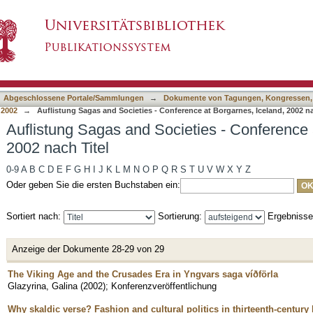
eties - Conference at Borgarnes, Iceland, 2002
asiert)
Abgeschlossene Portale/Sammlungen
→
Dokumente von Tagungen, Kongressen,
 2002
→
Auflistung Sagas and Societies - Conference at Borgarnes, Iceland, 2002 na
Auflistung Sagas and Societies - Conference 
2002 nach Titel
0-9
A
B
C
D
E
F
G
H
I
J
K
L
M
N
O
P
Q
R
S
T
U
V
W
X
Y
Z
Oder geben Sie die ersten Buchstaben ein:
Sortiert nach:
Sortierung:
Ergebniss
Anzeige der Dokumente 28-29 von 29
The Viking Age and the Crusades Era in Yngvars saga víðförla
Glazyrina, Galina
(
2002
)
;
Konferenzveröffentlichung
Why skaldic verse? Fashion and cultural politics in thirteenth-century 