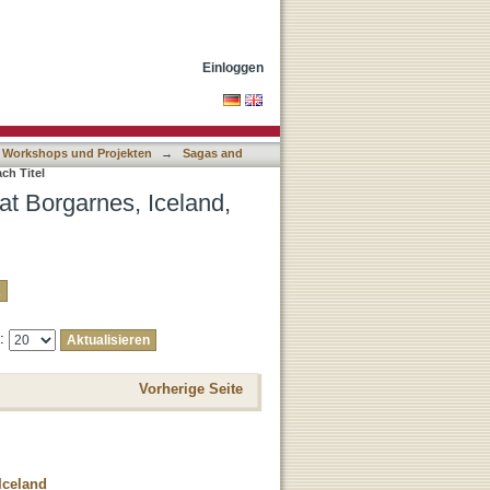
 nach Titel
Einloggen
 Workshops und Projekten
→
Sagas and
ch Titel
at Borgarnes, Iceland,
e:
Vorherige Seite
Iceland