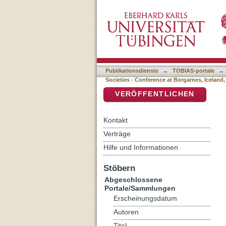
Auflistung Sagas and Soci
DSpace Repositorium (Manakin b
Publikationsdienste
→
TOBIAS-portale
→
Societies - Conference at Borgarnes, Iceland,
VERÖFFENTLICHEN
Kontakt
Verträge
Hilfe und Informationen
Stöbern
Abgeschlossene
Portale/Sammlungen
Erscheinungsdatum
Autoren
Titel