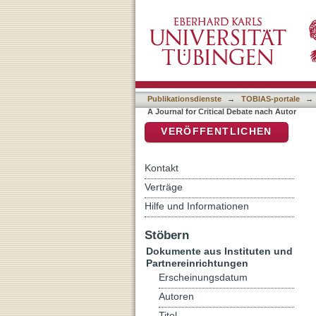
Auflistung Connotations: A
DSpace Repositorium (Manakin b
Publikationsdienste
→
TOBIAS-portale
→
A Journal for Critical Debate nach Autor
VERÖFFENTLICHEN
Kontakt
Verträge
Hilfe und Informationen
Stöbern
Dokumente aus Instituten und
Partnereinrichtungen
Erscheinungsdatum
Autoren
Titel