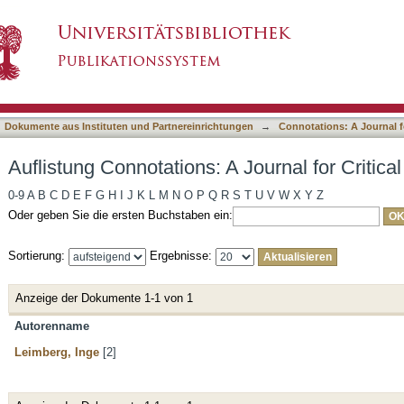
 Journal for Critical Debate nach Autor
asiert)
Dokumente aus Instituten und Partnereinrichtungen
→
Connotations: A Journal fo
Auflistung Connotations: A Journal for Critic
0-9
A
B
C
D
E
F
G
H
I
J
K
L
M
N
O
P
Q
R
S
T
U
V
W
X
Y
Z
Oder geben Sie die ersten Buchstaben ein:
Sortierung:
Ergebnisse:
Anzeige der Dokumente 1-1 von 1
Autorenname
Leimberg, Inge
[2]