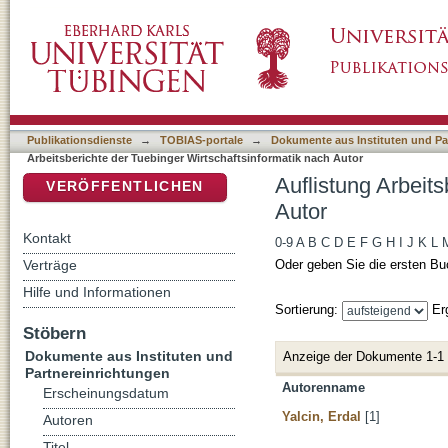
Auflistung Arbeitsberichte der Tuebinger Wir
DSpace Repositorium (Manakin basiert)
Publikationsdienste
→
TOBIAS-portale
→
Dokumente aus Instituten und Pa
Arbeitsberichte der Tuebinger Wirtschaftsinformatik nach Autor
Auflistung Arbeit
VERÖFFENTLICHEN
Autor
Kontakt
0-9
A
B
C
D
E
F
G
H
I
J
K
L
Verträge
Oder geben Sie die ersten Bu
Hilfe und Informationen
Sortierung:
Er
Stöbern
Dokumente aus Instituten und
Anzeige der Dokumente 1-1
Partnereinrichtungen
Autorenname
Erscheinungsdatum
Yalcin, Erdal
[1]
Autoren
Titel