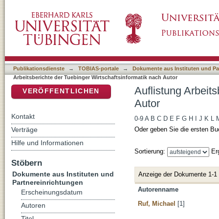
Auflistung Arbeitsberichte der Tuebinger Wir
DSpace Repositorium (Manakin basiert)
Publikationsdienste
→
TOBIAS-portale
→
Dokumente aus Instituten und Pa
Arbeitsberichte der Tuebinger Wirtschaftsinformatik nach Autor
Auflistung Arbeit
VERÖFFENTLICHEN
Autor
Kontakt
0-9
A
B
C
D
E
F
G
H
I
J
K
L
Verträge
Oder geben Sie die ersten Bu
Hilfe und Informationen
Sortierung:
Er
Stöbern
Dokumente aus Instituten und
Anzeige der Dokumente 1-1
Partnereinrichtungen
Autorenname
Erscheinungsdatum
Ruf, Michael
[1]
Autoren
Titel