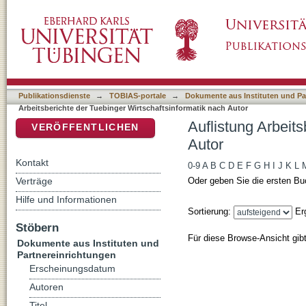
Auflistung Arbeitsberichte der Tuebinger Wir
DSpace Repositorium (Manakin basiert)
Publikationsdienste
→
TOBIAS-portale
→
Dokumente aus Instituten und Pa
Arbeitsberichte der Tuebinger Wirtschaftsinformatik nach Autor
Auflistung Arbeit
VERÖFFENTLICHEN
Autor
Kontakt
0-9
A
B
C
D
E
F
G
H
I
J
K
L
Verträge
Oder geben Sie die ersten Bu
Hilfe und Informationen
Sortierung:
Er
Stöbern
Für diese Browse-Ansicht gib
Dokumente aus Instituten und
Partnereinrichtungen
Erscheinungsdatum
Autoren
Titel