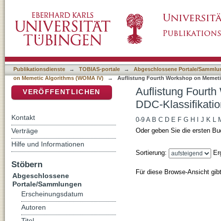
Auflistung Fourth Workshop on Memetic Alg
DSpace Repositorium (Manakin basiert)
Publikationsdienste
→
TOBIAS-portale
→
Abgeschlossene Portale/Sammlu
on Memetic Algorithms (WOMA IV)
→
Auflistung Fourth Workshop on Memeti
Auflistung Fourt
VERÖFFENTLICHEN
DDC-Klassifikatio
Kontakt
0-9
A
B
C
D
E
F
G
H
I
J
K
L
Verträge
Oder geben Sie die ersten Bu
Hilfe und Informationen
Sortierung:
Er
Stöbern
Für diese Browse-Ansicht gib
Abgeschlossene
Portale/Sammlungen
Erscheinungsdatum
Autoren
Titel