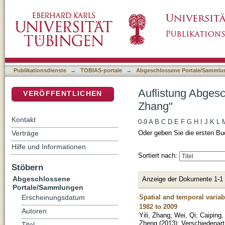
Auflistung Abgeschlossene Portale/Sammlung
DSpace Repositorium (Manakin basiert)
Publikationsdienste
→
TOBIAS-portale
→
Abgeschlossene Portale/Sammlu
Auflistung Abgesc
VERÖFFENTLICHEN
Zhang"
Kontakt
0-9
A
B
C
D
E
F
G
H
I
J
K
L
Verträge
Oder geben Sie die ersten Bu
Hilfe und Informationen
Sortiert nach:
Stöbern
Abgeschlossene
Anzeige der Dokumente 1-1
Portale/Sammlungen
Spatial and temporal variab
Erscheinungsdatum
1982 to 2009
Autoren
Yili, Zhang
;
Wei, Qi
;
Caiping,
Zheng
(
2013
)
;
Verschiedenart
Titel