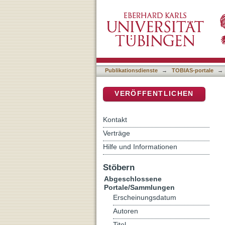
Auflistung Abgeschlossen
DSpace Repositorium (Manakin b
Publikationsdienste
→
TOBIAS-portale
→
VERÖFFENTLICHEN
Kontakt
Verträge
Hilfe und Informationen
Stöbern
Abgeschlossene
Portale/Sammlungen
Erscheinungsdatum
Autoren
Titel