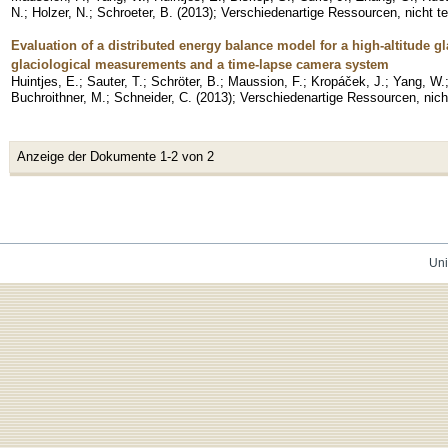
N.
;
Holzer, N.
;
Schroeter, B.
(
2013
)
;
Verschiedenartige Ressourcen, nicht t
Evaluation of a distributed energy balance model for a high-altitude g
glaciological measurements and a time-lapse camera system
Huintjes, E.
;
Sauter, T.
;
Schröter, B.
;
Maussion, F.
;
Kropáček, J.
;
Yang, W.
Buchroithner, M.
;
Schneider, C.
(
2013
)
;
Verschiedenartige Ressourcen, nich
Anzeige der Dokumente 1-2 von 2
Uni