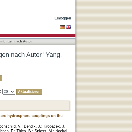
Einloggen
mmlungen nach Autor
gen nach Autor "Yang,
e:
here-hydrosphere couplings on the
ochschild, V.
;
Bendix, J.
;
Kropacek, J.
;
hrich, F.
;
Thies, B.
;
Spiess, M.
;
Neckel,