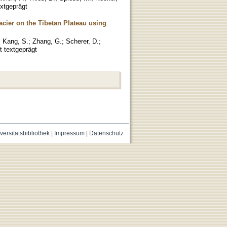
extgeprägt
lacier on the Tibetan Plateau using
;
Kang, S.
;
Zhang, G.
;
Scherer, D.
;
t textgeprägt
versitätsbibliothek
|
Impressum
|
Datenschutz