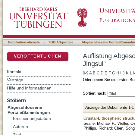
Auflistung Abgeschlossene Portale/Sammlung
DSpace Repositorium (Manakin basiert)
Publikationsdienste
→
TOBIAS-portale
→
Abgeschlossene Portale/Sammlu
Auflistung Abges
VERÖFFENTLICHEN
Jingsui"
Kontakt
0-9
A
B
C
D
E
F
G
H
I
J
K
L
Verträge
Oder geben Sie die ersten Bu
Hilfe und Informationen
Sortiert nach:
Stöbern
Abgeschlossene
Anzeige der Dokumente 1-1
Portale/Sammlungen
Crustal-Lithospheric struct
Erscheinungsdatum
Searle, Michael P.
;
Weller, O
Autoren
Phillips, Richard
;
Chen, Song
Titel