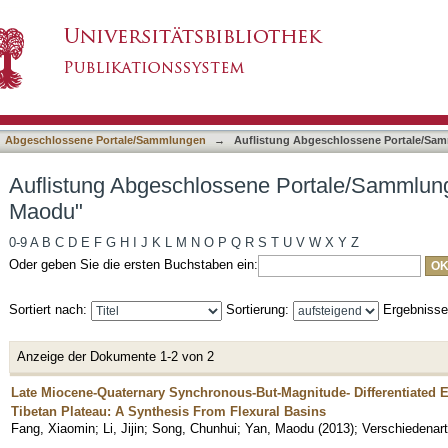
ne Portale/Sammlungen nach Autor "Yan, Maod
asiert)
Abgeschlossene Portale/Sammlungen
→
Auflistung Abgeschlossene Portale/Sa
Auflistung Abgeschlossene Portale/Sammlung
Maodu"
0-9
A
B
C
D
E
F
G
H
I
J
K
L
M
N
O
P
Q
R
S
T
U
V
W
X
Y
Z
Oder geben Sie die ersten Buchstaben ein:
Sortiert nach:
Sortierung:
Ergebniss
Anzeige der Dokumente 1-2 von 2
Late Miocene-Quaternary Synchronous-But-Magnitude- Differentiated E
Tibetan Plateau: A Synthesis From Flexural Basins
Fang, Xiaomin
;
Li, Jijin
;
Song, Chunhui
;
Yan, Maodu
(
2013
)
;
Verschiedenart