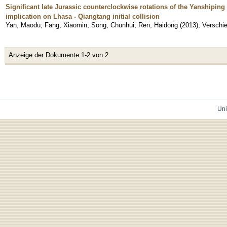
Significant late Jurassic counterclockwise rotations of the Yanshiping
implication on Lhasa - Qiangtang initial collision
Yan, Maodu
;
Fang, Xiaomin
;
Song, Chunhui
;
Ren, Haidong
(
2013
)
;
Verschie
Anzeige der Dokumente 1-2 von 2
Uni