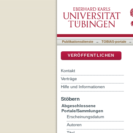
Auflistung Abgeschlosse
DSpace Repositorium (Manakin b
Publikationsdienste
→
TOBIAS-portale
→
VERÖFFENTLICHEN
Kontakt
Verträge
Hilfe und Informationen
Stöbern
Abgeschlossene
Portale/Sammlungen
Erscheinungsdatum
Autoren
Titel