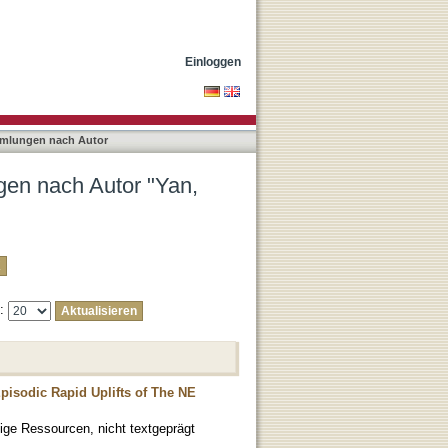
u"
Einloggen
mmlungen nach Autor
en nach Autor "Yan,
e:
pisodic Rapid Uplifts of The NE
ige Ressourcen, nicht textgeprägt