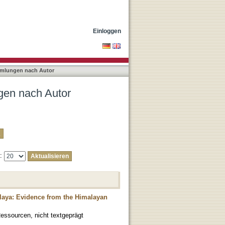
 Kusala"
Einloggen
mmlungen nach Autor
gen nach Autor
e:
alaya: Evidence from the Himalayan
essourcen, nicht textgeprägt