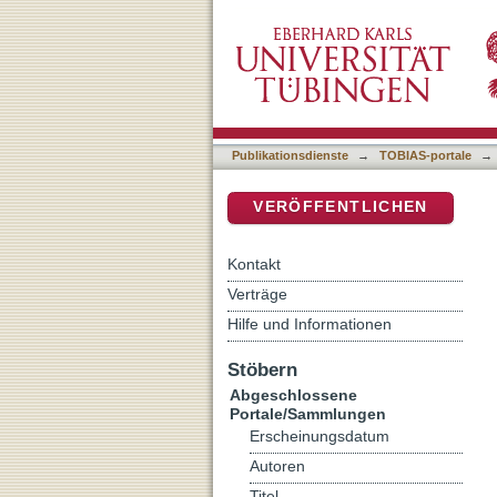
Auflistung Abgeschlossen
DSpace Repositorium (Manakin b
Publikationsdienste
→
TOBIAS-portale
→
VERÖFFENTLICHEN
Kontakt
Verträge
Hilfe und Informationen
Stöbern
Abgeschlossene
Portale/Sammlungen
Erscheinungsdatum
Autoren
Titel