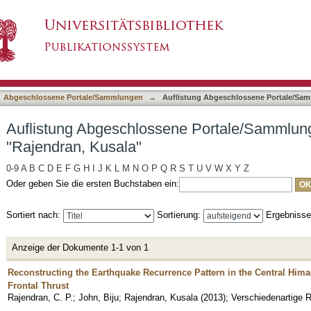
e Portale/Sammlungen nach Autor "Rajendran,
asiert)
Abgeschlossene Portale/Sammlungen
→
Auflistung Abgeschlossene Portale/Sa
Auflistung Abgeschlossene Portale/Sammlun
"Rajendran, Kusala"
0-9
A
B
C
D
E
F
G
H
I
J
K
L
M
N
O
P
Q
R
S
T
U
V
W
X
Y
Z
Oder geben Sie die ersten Buchstaben ein:
Sortiert nach:
Sortierung:
Ergebniss
Anzeige der Dokumente 1-1 von 1
Reconstructing the Earthquake Recurrence Pattern in the Central Him
Frontal Thrust
Rajendran, C. P.
;
John, Biju
;
Rajendran, Kusala
(
2013
)
;
Verschiedenartige R