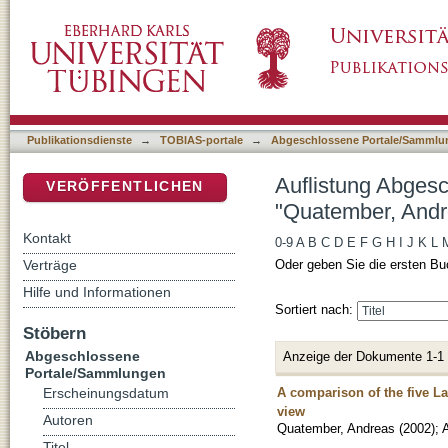
Auflistung Abgeschlossene Portale/Sammlun
DSpace Repositorium (Manakin basiert)
Publikationsdienste
→
TOBIAS-portale
→
Abgeschlossene Portale/Sammlu
Auflistung Abges
VERÖFFENTLICHEN
"Quatember, Andr
Kontakt
0-9
A
B
C
D
E
F
G
H
I
J
K
L
Verträge
Oder geben Sie die ersten Bu
Hilfe und Informationen
Sortiert nach:
Stöbern
Abgeschlossene
Anzeige der Dokumente 1-1
Portale/Sammlungen
A comparison of the five L
Erscheinungsdatum
view
Autoren
Quatember, Andreas
(
2002
)
;
A
Titel