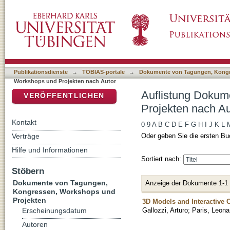
Auflistung Dokumente von Tagungen, Kongre
DSpace Repositorium (Manakin basiert)
"Wahbeh, Wissam"
Publikationsdienste
→
TOBIAS-portale
→
Dokumente von Tagungen, Kongr
Workshops und Projekten nach Autor
Auflistung Dokum
VERÖFFENTLICHEN
Projekten nach A
Kontakt
0-9
A
B
C
D
E
F
G
H
I
J
K
L
Verträge
Oder geben Sie die ersten Bu
Hilfe und Informationen
Sortiert nach:
Stöbern
Dokumente von Tagungen,
Anzeige der Dokumente 1-1
Kongressen, Workshops und
Projekten
3D Models and Interactive
Gallozzi, Arturo
;
Paris, Leona
Erscheinungsdatum
Autoren