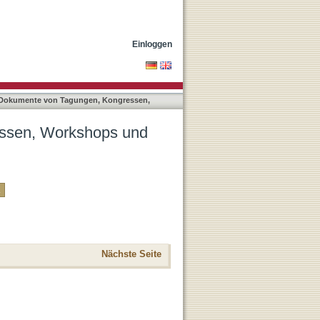
kten nach Autor
Einloggen
 Dokumente von Tagungen, Kongressen,
essen, Workshops und
Nächste Seite