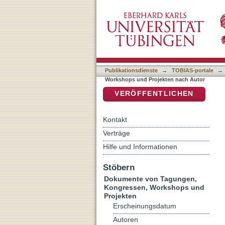
Auflistung Dokumente vo
DSpace Repositorium (Manakin b
Publikationsdienste
→
TOBIAS-portale
→
Workshops und Projekten nach Autor
VERÖFFENTLICHEN
Kontakt
Verträge
Hilfe und Informationen
Stöbern
Dokumente von Tagungen,
Kongressen, Workshops und
Projekten
Erscheinungsdatum
Autoren