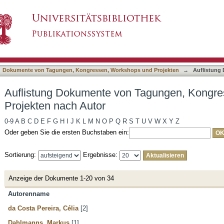
n Tagungen, Kongressen, Workshops und Proje
asiert)
Dokumente von Tagungen, Kongressen, Workshops und Projekten
→
Auflistung
Auflistung Dokumente von Tagungen, Kongr
Projekten nach Autor
0-9
A
B
C
D
E
F
G
H
I
J
K
L
M
N
O
P
Q
R
S
T
U
V
W
X
Y
Z
Oder geben Sie die ersten Buchstaben ein:
Sortierung:
Ergebnisse:
Anzeige der Dokumente 1-20 von 34
Autorenname
da Costa Pereira, Célia
[2]
Dahlmanns, Markus
[1]