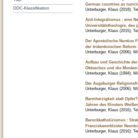
German countries as nuncio 
DDC-Klassifikation
Unterburger, Klaus
(
2018
)
;
Te
Anti-Integralismus : eine 
Universitätstheologie, des 
Unterburger, Klaus
(
2015
)
;
Te
Der Apostolische Nuntius F
der tridentinischen Reform
Unterburger, Klaus
(
2006
)
;
Wi
Aufbau und Geschichte der 
Oktoechos und die Menäen
Unterburger, Klaus
(
1994
)
;
Wi
Der Augsburger Religionsfr
Unterburger, Klaus
(
2006
)
;
Wi
Barmherzigkeit statt Opfer
Jahren des Klosters Weiße
Unterburger, Klaus
(
2016
)
;
Te
Barockkatholizismus : Stra
Franziskanerkloster Neunb
Unterburger, Klaus
(
2016
)
;
Te