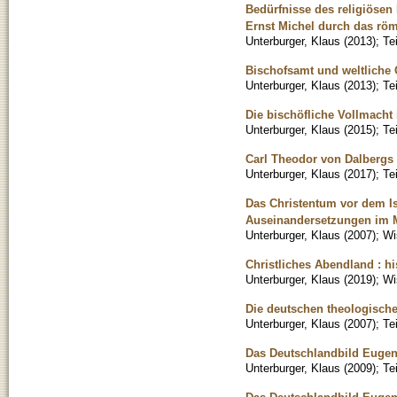
Bedürfnisse des religiösen 
Ernst Michel durch das röm
Unterburger, Klaus
(
2013
)
;
Te
Bischofsamt und weltliche 
Unterburger, Klaus
(
2013
)
;
Te
Die bischöfliche Vollmacht 
Unterburger, Klaus
(
2015
)
;
Te
Carl Theodor von Dalbergs S
Unterburger, Klaus
(
2017
)
;
Te
Das Christentum vor dem Is
Auseinandersetzungen im Mi
Unterburger, Klaus
(
2007
)
;
Wi
Christliches Abendland : his
Unterburger, Klaus
(
2019
)
;
Wi
Die deutschen theologische
Unterburger, Klaus
(
2007
)
;
Te
Das Deutschlandbild Eugen
Unterburger, Klaus
(
2009
)
;
Te