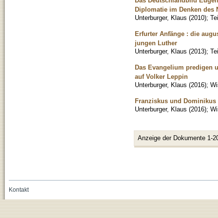
Das Deutschlandbild Eugeni
Diplomatie im Denken des 
Unterburger, Klaus
(
2010
)
;
Te
Erfurter Anfänge : die aug
jungen Luther
Unterburger, Klaus
(
2013
)
;
Te
Das Evangelium predigen un
auf Volker Leppin
Unterburger, Klaus
(
2016
)
;
Wi
Franziskus und Dominikus :
Unterburger, Klaus
(
2016
)
;
Wi
Anzeige der Dokumente 1-2
Kontakt