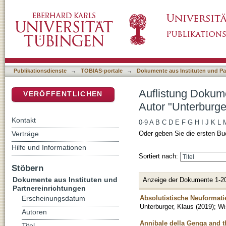
Auflistung Dokumente aus Instituten und Par
DSpace Repositorium (Manakin basiert)
Publikationsdienste
→
TOBIAS-portale
→
Dokumente aus Instituten und Pa
Auflistung Dokume
VERÖFFENTLICHEN
Autor "Unterburge
Kontakt
0-9
A
B
C
D
E
F
G
H
I
J
K
L
Verträge
Oder geben Sie die ersten Bu
Hilfe und Informationen
Sortiert nach:
Stöbern
Dokumente aus Instituten und
Anzeige der Dokumente 1-2
Partnereinrichtungen
Absolutistische Neuformatie
Erscheinungsdatum
Unterburger, Klaus
(
2019
)
;
Wi
Autoren
Annibale della Genga and t
Titel