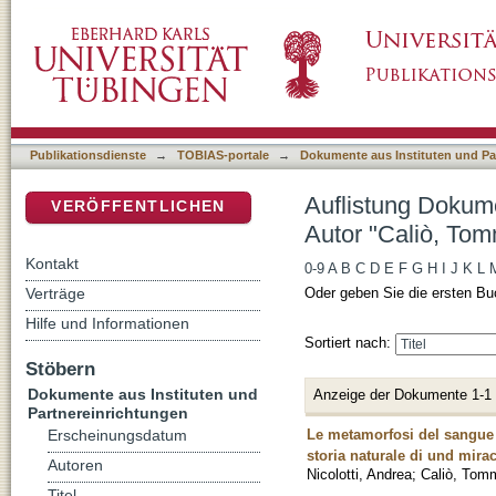
Auflistung Dokumente aus Instituten und Par
DSpace Repositorium (Manakin basiert)
Publikationsdienste
→
TOBIAS-portale
→
Dokumente aus Instituten und Pa
Auflistung Dokume
VERÖFFENTLICHEN
Autor "Caliò, To
Kontakt
0-9
A
B
C
D
E
F
G
H
I
J
K
L
Verträge
Oder geben Sie die ersten Bu
Hilfe und Informationen
Sortiert nach:
Stöbern
Dokumente aus Instituten und
Anzeige der Dokumente 1-1
Partnereinrichtungen
Le metamorfosi del sangue :
Erscheinungsdatum
storia naturale di und mira
Autoren
Nicolotti, Andrea
;
Caliò, Tom
Titel