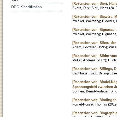
[Rezension von: Bieri, Han
DDC-Klassifikation
Evers, Dirk
;
Bieri, Hans
(
201
[Rezension von: Biewers, Mi
Zwickel, Wolfgang
;
Biewers, 
[Rezension von: Bignasca, A
Zwickel, Wolfgang
;
Bignasca
[Rezension von: Bilanz der
Adam, Gottfried
(
1995
)
;
Wisse
[Rezension von: Bilder vom
Müller, Andreas
(
2002
)
;
Buch
[Rezension von: Billings, D
Backhaus, Knut
;
Billings, Dr
[Rezension von: Bindel-Kög
Spannungsfeld zwischen Ju
Sonnen, Bernd-Rüdeger
;
Bind
[Rezension von: Binding th
Fornet-Ponse, Thomas
(
2019
[Rezension von: Biographie