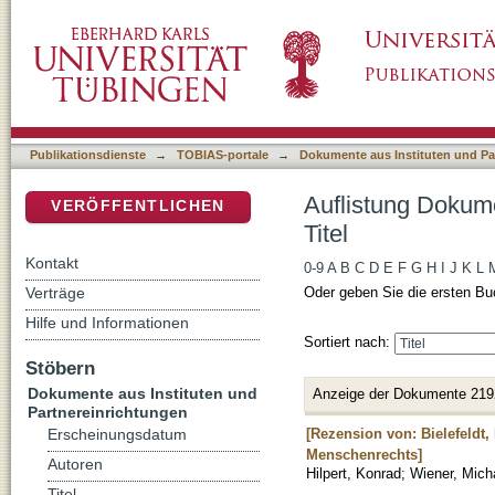
Auflistung Dokumente aus Instituten und Part
DSpace Repositorium (Manakin basiert)
Publikationsdienste
→
TOBIAS-portale
→
Dokumente aus Instituten und Pa
Auflistung Dokume
VERÖFFENTLICHEN
Titel
Kontakt
0-9
A
B
C
D
E
F
G
H
I
J
K
L
Verträge
Oder geben Sie die ersten Bu
Hilfe und Informationen
Sortiert nach:
Stöbern
Dokumente aus Instituten und
Anzeige der Dokumente 219
Partnereinrichtungen
[Rezension von: Bielefeldt,
Erscheinungsdatum
Menschenrechts]
Autoren
Hilpert, Konrad
;
Wiener, Mich
Titel