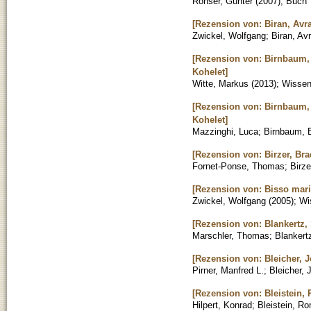
Röhser, Günter
(
2007
)
;
Buch
[Rezension von: Biran, Avr
Zwickel, Wolfgang
;
Biran, A
[Rezension von: Birnbaum, 
Kohelet]
Witte, Markus
(
2013
)
;
Wissens
[Rezension von: Birnbaum, 
Kohelet]
Mazzinghi, Luca
;
Birnbaum, E
[Rezension von: Birzer, Brad
Fornet-Ponse, Thomas
;
Birze
[Rezension von: Bisso mar
Zwickel, Wolfgang
(
2005
)
;
Wi
[Rezension von: Blankertz,
Marschler, Thomas
;
Blankert
[Rezension von: Bleicher, J
Pirner, Manfred L.
;
Bleicher, 
[Rezension von: Bleistein,
Hilpert, Konrad
;
Bleistein, R