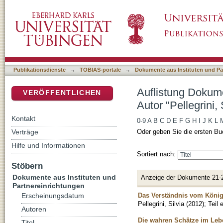
Auflistung Dokumente aus Instituten und Partn
DSpace Repositorium (Manakin basiert)
Publikationsdienste
→
TOBIAS-portale
→
Dokumente aus Instituten und Pa
Auflistung Dokume
VERÖFFENTLICHEN
Autor "Pellegrini, 
Kontakt
0-9
A
B
C
D
E
F
G
H
I
J
K
L
Verträge
Oder geben Sie die ersten Bu
Hilfe und Informationen
Sortiert nach:
Stöbern
Dokumente aus Instituten und
Anzeige der Dokumente 21-
Partnereinrichtungen
Das Verständnis vom Köni
Erscheinungsdatum
Pellegrini, Silvia
(
2012
)
;
Teil
Autoren
Die wahren Schätze im Leb
Titel