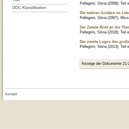
Pellegrini, Silvia
(
2009
)
;
Teil
DDC-Klassifikation
Die wahren Schätze im Lebe
Pellegrini, Silvia
(
2007
)
;
Wisse
Der Zweite Brief an die Th
Pellegrini, Silvia
(
2018
)
;
Teil
Der zweite Logos des große
Pellegrini, Silvia
(
2013
)
;
Teil
Anzeige der Dokumente 21-
Kontakt