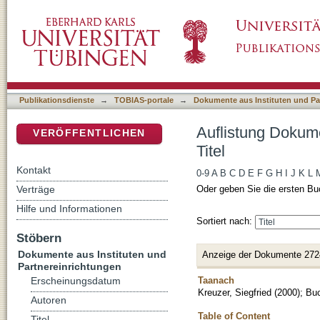
Auflistung Dokumente aus Instituten und Part
DSpace Repositorium (Manakin basiert)
Publikationsdienste
→
TOBIAS-portale
→
Dokumente aus Instituten und Pa
Auflistung Dokume
VERÖFFENTLICHEN
Titel
Kontakt
0-9
A
B
C
D
E
F
G
H
I
J
K
L
Verträge
Oder geben Sie die ersten Bu
Hilfe und Informationen
Sortiert nach:
Stöbern
Dokumente aus Instituten und
Anzeige der Dokumente 272
Partnereinrichtungen
Taanach
Erscheinungsdatum
Kreuzer, Siegfried
(
2000
)
;
Bu
Autoren
Table of Content
Titel