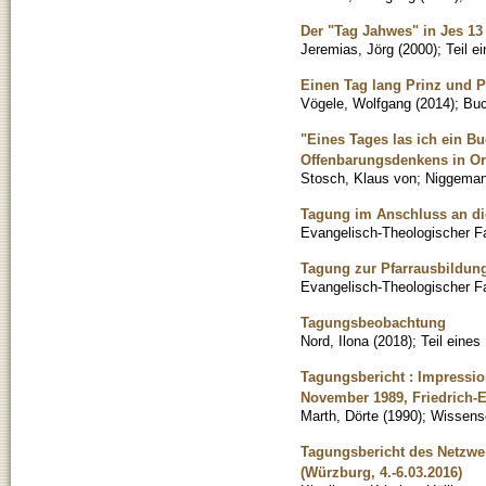
Der "Tag Jahwes" in Jes 13
Jeremias, Jörg
(
2000
)
;
Teil e
Einen Tag lang Prinz und P
Vögele, Wolfgang
(
2014
)
;
Bu
"Eines Tages las ich ein 
Offenbarungsdenkens in O
Stosch, Klaus von
;
Niggemann
Tagung im Anschluss an di
Evangelisch-Theologischer F
Tagung zur Pfarrausbildun
Evangelisch-Theologischer F
Tagungsbeobachtung
Nord, Ilona
(
2018
)
;
Teil eine
Tagungsbericht : Impression
November 1989, Friedrich-E
Marth, Dörte
(
1990
)
;
Wissensc
Tagungsbericht des Netzwer
(Würzburg, 4.-6.03.2016)