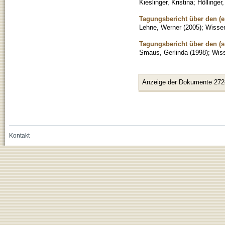
Kieslinger, Kristina
;
Höllinger
Tagungsbericht über den (er
Lehne, Werner
(
2005
)
;
Wissen
Tagungsbericht über den (s
Smaus, Gerlinda
(
1998
)
;
Wiss
Anzeige der Dokumente 272
Kontakt