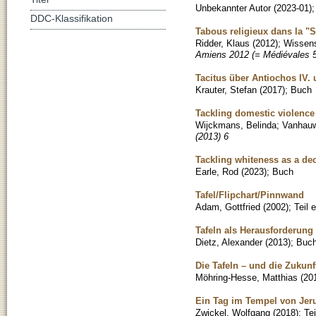
Unbekannter Autor
(
2023-01
)
DDC-Klassifikation
Tabous religieux dans la "
Ridder, Klaus
(
2012
)
;
Wissens
Amiens 2012 (= Médiévales 5
Tacitus über Antiochos IV.
Krauter, Stefan
(
2017
)
;
Buch
Tackling domestic violence 
Wijckmans, Belinda
;
Vanhauw
(2013) 6
Tackling whiteness as a de
Earle, Rod
(
2023
)
;
Buch
Tafel/Flipchart/Pinnwand
Adam, Gottfried
(
2002
)
;
Teil 
Tafeln als Herausforderung
Dietz, Alexander
(
2013
)
;
Buc
Die Tafeln – und die Zukunf
Möhring-Hesse, Matthias
(
20
Ein Tag im Tempel von Jeru
Zwickel, Wolfgang
(
2018
)
;
Te