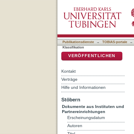
Auflistung Dokumente aus 
DSpace Repositorium (Manakin b
Publikationsdienste
→
TOBIAS-portale
→
Klassifikation
VERÖFFENTLICHEN
Kontakt
Verträge
Hilfe und Informationen
Stöbern
Dokumente aus Instituten und
Partnereinrichtungen
Erscheinungsdatum
Autoren
Titel