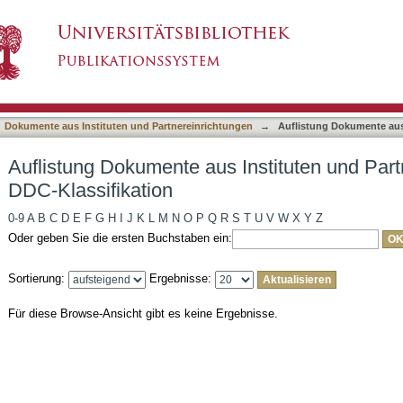
Instituten und Partnereinrichtungen nach DDC
asiert)
Dokumente aus Instituten und Partnereinrichtungen
→
Auflistung Dokumente aus
Auflistung Dokumente aus Instituten und Par
DDC-Klassifikation
0-9
A
B
C
D
E
F
G
H
I
J
K
L
M
N
O
P
Q
R
S
T
U
V
W
X
Y
Z
Oder geben Sie die ersten Buchstaben ein:
Sortierung:
Ergebnisse:
Für diese Browse-Ansicht gibt es keine Ergebnisse.