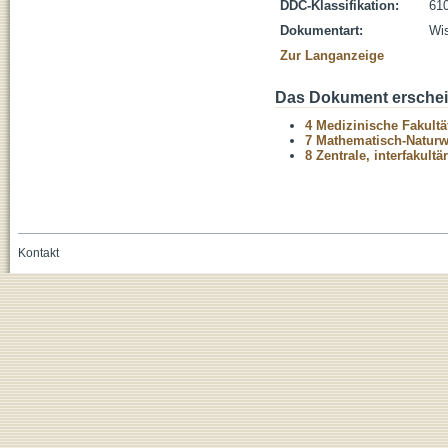
DDC-Klassifikation:
610
Dokumentart:
Wis
Zur Langanzeige
Das Dokument erschein
4 Medizinische Fakultä
7 Mathematisch-Naturwi
8 Zentrale, interfakult
Kontakt