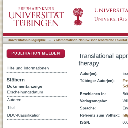
Translational approaches targeting the p53 p
DSpace Repositorium (Manakin basiert)
Universitätsbibliographie
→
7 Mathematisch-Naturwissenschaftliche Fakultät
PUBLIKATION MELDEN
Translational app
therapy
Hilfe und Informationen
Autor(en):
Es
Stöbern
Tübinger Autor(en):
Es
Dokumentanzeige
Sc
Erscheinungsdatum
Erschienen in:
Bri
Autoren
Verlagsangabe:
Wil
Titel
Sprache:
Eng
DDC-Klassifikation
Referenz zum Volltext:
htt
ISSN:
00