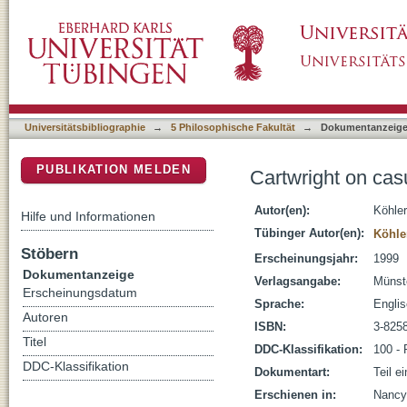
Cartwright on casuality in EPR-correlations: a
DSpace Repositorium (Manakin basiert)
Universitätsbibliographie
→
5 Philosophische Fakultät
→
Dokumentanzeig
PUBLIKATION MELDEN
Cartwright on casu
Autor(en):
Köhler
Hilfe und Informationen
Tübinger Autor(en):
Köhle
Stöbern
Erscheinungsjahr:
1999
Dokumentanzeige
Verlagsangabe:
Münste
Erscheinungsdatum
Sprache:
Engli
Autoren
ISBN:
3-825
Titel
DDC-Klassifikation:
100 - 
DDC-Klassifikation
Dokumentart:
Teil e
Erschienen in:
Nancy 