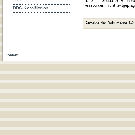
Hu, S. Y.
;
Goddu, S. R.
;
Herb
Ressourcen, nicht textgepräg
DDC-Klassifikation
Anzeige der Dokumente 1-2
Kontakt