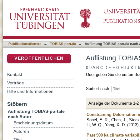
Auflistung TOBIAS-portale nach Autor "Yang,
DSpace Repositorium (Manakin basiert)
Publikationsdienste
→
TOBIAS-portale
→
Auflistung TOBIAS-portale nach 
Auflistung TOBIAS
VERÖFFENTLICHEN
0-9
A
B
C
D
E
F
G
H
I
J
K
L
Kontakt
Oder geben Sie die ersten Bu
Verträge
Sortiert nach:
Hilfe und Informationen
Anzeige der Dokumente 1-2
Stöbern
Auflistung TOBIAS-portale
Constraining Deformation i
nach Autor
Sobel, E. R.
;
Chen, J.
;
Stockl
Erscheinungsdatum
Li, W. Q.
;
Yang, X. D.
(
2013
)
Autoren
Past 900 ka climate variabil
Titel