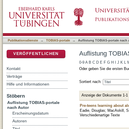
Auflistung TOBIAS-portale nach Autor "MacA
DSpace Repositorium (Manakin basiert)
Publikationsdienste
→
TOBIAS-portale
→
Auflistung TOBIAS-portale nach 
Auflistung TOBIAS
VERÖFFENTLICHEN
0-9
A
B
C
D
E
F
G
H
I
J
K
L
Kontakt
Oder geben Sie die ersten Bu
Verträge
Sortiert nach:
Hilfe und Informationen
Anzeige der Dokumente 1-1
Stöbern
Auflistung TOBIAS-portale
Pre-teens learning about al
nach Autor
Eadie, Douglas
;
MacAskill, 
Erscheinungsdatum
Verschiedenartige Texte
Autoren
Titel