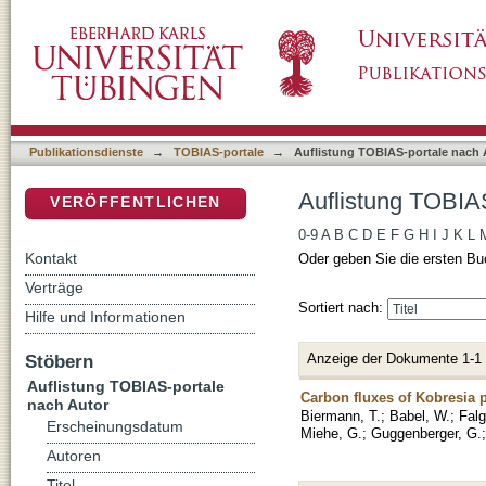
Auflistung TOBIAS-portale nach Autor "Ma, Y
DSpace Repositorium (Manakin basiert)
Publikationsdienste
→
TOBIAS-portale
→
Auflistung TOBIAS-portale nach 
Auflistung TOBIAS
VERÖFFENTLICHEN
0-9
A
B
C
D
E
F
G
H
I
J
K
L
Kontakt
Oder geben Sie die ersten Bu
Verträge
Sortiert nach:
Hilfe und Informationen
Anzeige der Dokumente 1-1
Stöbern
Auflistung TOBIAS-portale
Carbon fluxes of Kobresia 
nach Autor
Biermann, T.
;
Babel, W.
;
Falg
Erscheinungsdatum
Miehe, G.
;
Guggenberger, G.
Autoren
Titel