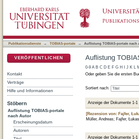
Auflistung TOBIAS-portale nach Autor "Fajfe
DSpace Repositorium (Manakin basiert)
Publikationsdienste
→
TOBIAS-portale
→
Auflistung TOBIAS-portale nach 
Auflistung TOBIAS
VERÖFFENTLICHEN
0-9
A
B
C
D
E
F
G
H
I
J
K
L
Kontakt
Oder geben Sie die ersten Bu
Verträge
Sortiert nach:
Hilfe und Informationen
Anzeige der Dokumente 1-1
Stöbern
Auflistung TOBIAS-portale
[Rezension von: Fajfer, Łuk
nach Autor
Müller, Andreas
;
Fajfer, Łuka
Erscheinungsdatum
Autoren
Anzeige der Dokumente 1-1
Titel