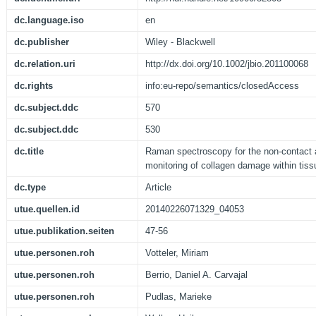
dc.language.iso
en
dc.publisher
Wiley - Blackwell
dc.relation.uri
http://dx.doi.org/10.1002/jbio.201100068
dc.rights
info:eu-repo/semantics/closedAccess
dc.subject.ddc
570
dc.subject.ddc
530
dc.title
Raman spectroscopy for the non-contact 
monitoring of collagen damage within tis
dc.type
Article
utue.quellen.id
20140226071329_04053
utue.publikation.seiten
47-56
utue.personen.roh
Votteler, Miriam
utue.personen.roh
Berrio, Daniel A. Carvajal
utue.personen.roh
Pudlas, Marieke