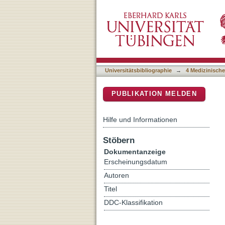
Raman spectroscopy for th
DSpace Repositorium (Manakin b
tissues
Universitätsbibliographie
→
4 Medizinische
PUBLIKATION MELDEN
Hilfe und Informationen
Stöbern
Dokumentanzeige
Erscheinungsdatum
Autoren
Titel
DDC-Klassifikation