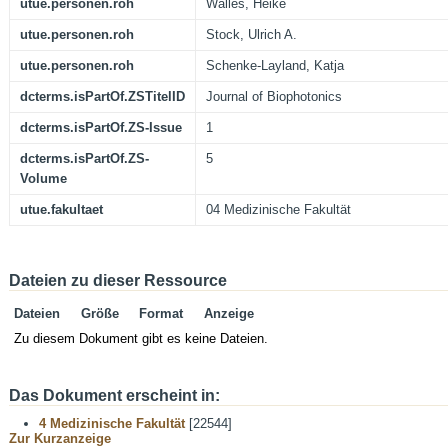
utue.personen.roh
Walles, Heike
utue.personen.roh
Stock, Ulrich A.
utue.personen.roh
Schenke-Layland, Katja
dcterms.isPartOf.ZSTitelID
Journal of Biophotonics
dcterms.isPartOf.ZS-Issue
1
dcterms.isPartOf.ZS-
5
Volume
utue.fakultaet
04 Medizinische Fakultät
Dateien zu dieser Ressource
Dateien
Größe
Format
Anzeige
Zu diesem Dokument gibt es keine Dateien.
Das Dokument erscheint in:
4 Medizinische Fakultät
[22544]
Zur Kurzanzeige