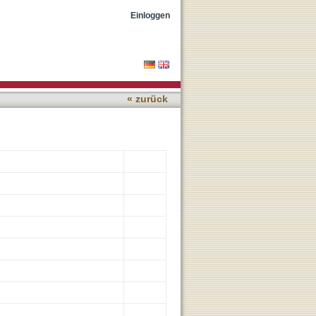
 of collagen damage within
Einloggen
« zurück