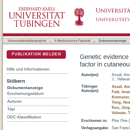
Genetic evidence of functional Ficolin-2 Hapl
DSpace Repositorium (Manakin basiert)
leishmaniasis
Universitätsbibliographie
→
4 Medizinische Fakultät
→
Dokumentanzeige
PUBLIKATION MELDEN
Genetic evidence o
factor in cutaneo
Hilfe und Informationen
Autor(en):
Assaf, Am
J.
;
Velava
Stöbern
Tübinger
Assaf, Am
Dokumentanzeige
Autor(en):
Faik, Ima
Erscheinungsdatum
Kremsner,
Autoren
Tong, Ho
Kun, Jürg
Titel
Velavan, 
DDC-Klassifikation
Erschienen in:
Plos One (
Verlagsangabe:
San Franci