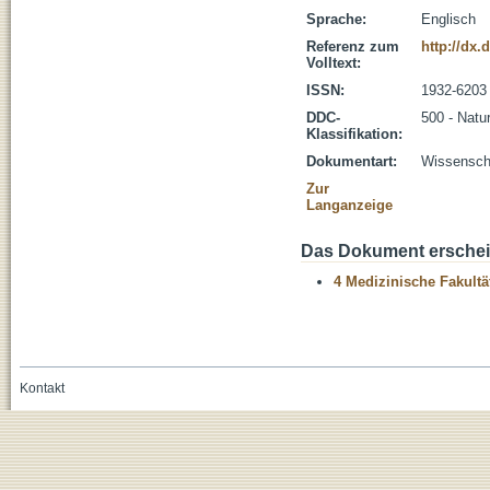
Sprache:
Englisch
Referenz zum
http://dx.
Volltext:
ISSN:
1932-6203
DDC-
500 - Natu
Klassifikation:
Dokumentart:
Wissenscha
Zur
Langanzeige
Das Dokument erschein
4 Medizinische Fakultä
Kontakt