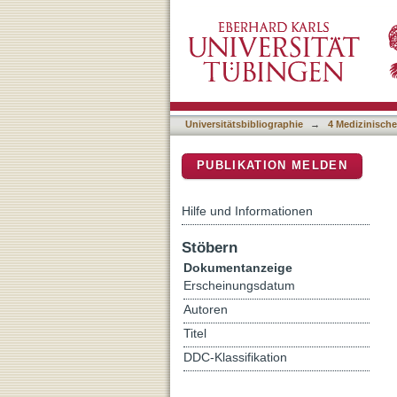
Die Bedeutung des Androg
DSpace Repositorium (Manakin b
in androgen- und östroge
Harnblasen- und Prostat
Universitätsbibliographie
→
4 Medizinische
PUBLIKATION MELDEN
Hilfe und Informationen
Stöbern
Dokumentanzeige
Erscheinungsdatum
Autoren
Titel
DDC-Klassifikation