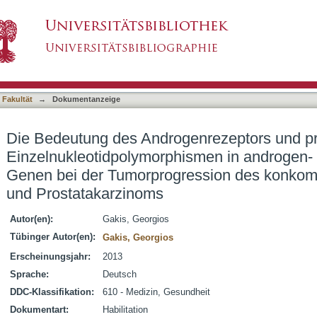
enrezeptors und promoterassoziierter Einzel
asiert)
nregulierten Genen bei der Tumorprogression 
akarzinoms
 Fakultät
→
Dokumentanzeige
Die Bedeutung des Androgenrezeptors und pr
Einzelnukleotidpolymorphismen in androgen- 
Genen bei der Tumorprogression des konkomi
und Prostatakarzinoms
Autor(en):
Gakis, Georgios
Tübinger Autor(en):
Gakis, Georgios
Erscheinungsjahr:
2013
Sprache:
Deutsch
DDC-Klassifikation:
610 - Medizin, Gesundheit
Dokumentart:
Habilitation