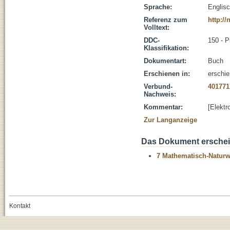
Sprache:
Englis
Referenz zum
http:/
Volltext:
DDC-
150 - P
Klassifikation:
Dokumentart:
Buch
Erschienen in:
erschie
Verbund-
401771
Nachweis:
Kommentar:
[Elektr
Zur Langanzeige
Das Dokument erschein
7 Mathematisch-Naturwi
Kontakt