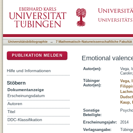
Emotional valence and physical space : limits
DSpace Repositorium (Manakin basiert)
Universitätsbibliographie
→
7 Mathematisch-Naturwissenschaftliche Fakultät
PUBLIKATION MELDEN
Emotional valence 
Autor(en):
Vega, I
Hilfe und Informationen
Carolin
Tübinger
Vega, 
Stöbern
Autor(en):
Filipp
Dokumentanzeige
Lachma
Erscheinungsdatum
Dudsch
Kaup, 
Autoren
Sonstige
Psychol
Titel
Beteiligte:
DDC-Klassifikation
Erscheinungsjahr:
2014
Verlagsangabe:
Tübinge