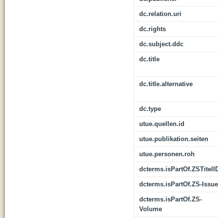
dc.relation.uri
dc.rights
dc.subject.ddc
dc.title
dc.title.alternative
dc.type
utue.quellen.id
utue.publikation.seiten
utue.personen.roh
dcterms.isPartOf.ZSTitelI
dcterms.isPartOf.ZS-Issue
dcterms.isPartOf.ZS-
Volume