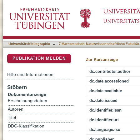
Bantu und Indogermanen : Zur vergleichende
DSpace Repositorium (Manakin basiert)
Phänomens
Universitätsbibliographie
→
7 Mathematisch-Naturwissenschaftliche Fakultät
PUBLIKATION MELDEN
Zur Kurzanzeige
dc.contributor.author
Hilfe und Informationen
dc.date.accessioned
Stöbern
dc.date.available
Dokumentanzeige
dc.date.issued
Erscheinungsdatum
Autoren
dc.identifier.issn
Titel
dc.identifier.uri
DDC-Klassifikation
dc.language.iso
dc.publisher