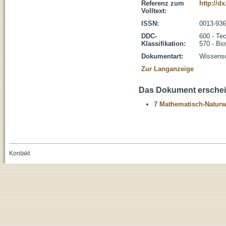
Referenz zum
http://d
Volltext:
ISSN:
0013-93
DDC-
600 - Te
Klassifikation:
570 - Bi
Dokumentart:
Wissensch
Zur Langanzeige
Das Dokument erschein
7 Mathematisch-Naturwi
Kontakt