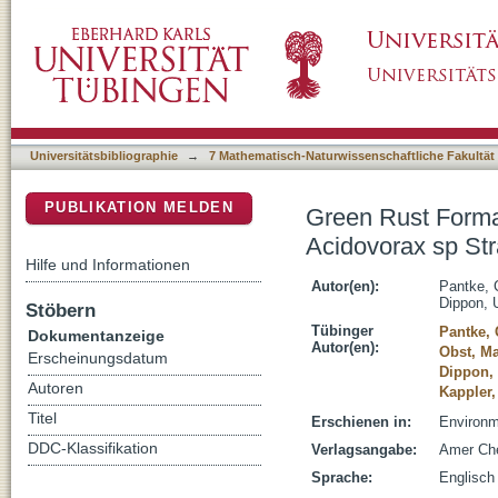
Green Rust Formation during Fe(II) Oxidation
DSpace Repositorium (Manakin basiert)
BoFeN1
Universitätsbibliographie
→
7 Mathematisch-Naturwissenschaftliche Fakultät
PUBLIKATION MELDEN
Green Rust Format
Acidovorax sp St
Hilfe und Informationen
Autor(en):
Pantke, 
Dippon, 
Stöbern
Tübinger
Pantke, 
Dokumentanzeige
Autor(en):
Obst, Ma
Erscheinungsdatum
Dippon,
Autoren
Kappler,
Titel
Erschienen in:
Environm
DDC-Klassifikation
Verlagsangabe:
Amer Ch
Sprache:
Englisch