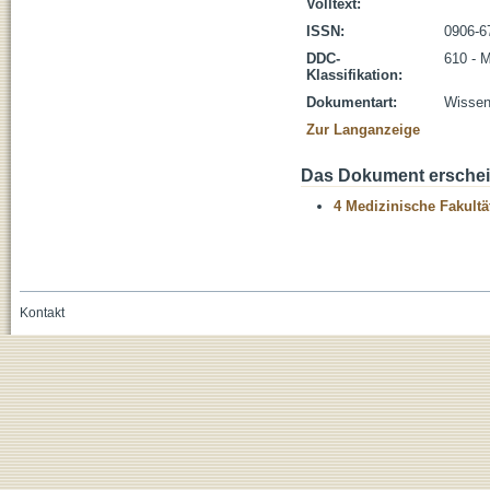
Volltext:
ISSN:
0906-6
DDC-
610 - 
Klassifikation:
Dokumentart:
Wissens
Zur Langanzeige
Das Dokument erschein
4 Medizinische Fakultä
Kontakt