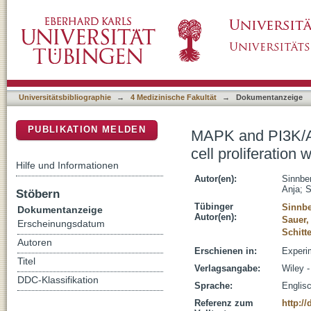
MAPK and PI3K/AKT mediated YB-1 activation
DSpace Repositorium (Manakin basiert)
counteracted by an autoregulatory loop
Universitätsbibliographie
→
4 Medizinische Fakultät
→
Dokumentanzeige
PUBLIKATION MELDEN
MAPK and PI3K/A
cell proliferation
Hilfe und Informationen
Autor(en):
Sinnbe
Anja
;
S
Stöbern
Tübinger
Sinnbe
Dokumentanzeige
Autor(en):
Sauer, 
Erscheinungsdatum
Schitte
Autoren
Erschienen in:
Experim
Titel
Verlagsangabe:
Wiley -
DDC-Klassifikation
Sprache:
Englis
Referenz zum
http:/