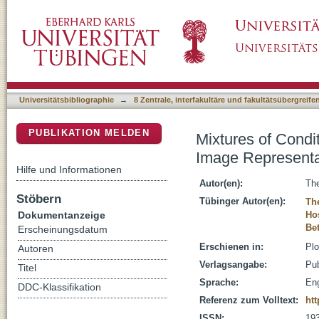
Mixtures of Conditional Gaussian Scale Mixt
DSpace Repositorium (Manakin basiert)
Universitätsbibliographie
→
8 Zentrale, interfakultäre und fakultätsübergreif
PUBLIKATION MELDEN
Mixtures of Condi
Image Representa
Hilfe und Informationen
Autor(en):
The
Stöbern
Tübinger Autor(en):
Th
Dokumentanzeige
Ho
Be
Erscheinungsdatum
Erschienen in:
Plo
Autoren
Verlagsangabe:
Pub
Titel
Sprache:
Eng
DDC-Klassifikation
Referenz zum Volltext:
htt
ISSN:
19