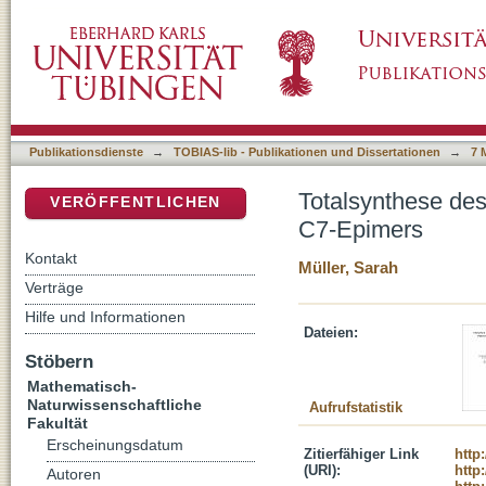
Totalsynthese des antitumoralen Naturstoffs
DSpace Repositorium (Manakin basiert)
Publikationsdienste
→
TOBIAS-lib - Publikationen und Dissertationen
→
7 
Totalsynthese des
VERÖFFENTLICHEN
C7-Epimers
Kontakt
Müller, Sarah
Verträge
Hilfe und Informationen
Dateien:
Stöbern
Mathematisch-
Naturwissenschaftliche
Aufrufstatistik
Fakultät
Erscheinungsdatum
Zitierfähiger Link
http
(URI):
http
Autoren