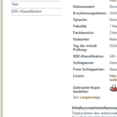
http
Titel
Dokumentart:
Disse
DDC-Klassifikation
Erscheinungsdatum:
2014
Sprache:
Deut
Fakultät:
7 Ma
Fachbereich:
Che
Gutachter:
Maier
Tag der mündl.
2014
Prüfung:
DDC-Klassifikation:
540 
Schlagworte:
Ster
Freie Schlagwörter:
Natu
Lizenz:
http
tueb
Gedruckte Kopie
bestellen:
Zur Langanzeige
Inhaltszusammenfassun
Totalsynthese des antitumoral