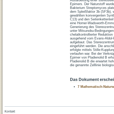
Ausarbeitung einer stereosele
Epimers. Der Naturstoff wurd
Bakterium Streptomyces platens
dem Spleißfaktor 3b (SF3b), 
gewählten konvergenten Synth
C13) und den Seitenkettenteil
eine Horner-Wadsworth-Emmons
Generierung des Stereozentru
unter Mitsunobu-Bedingungen a
chelatkontrollierter Reduktio
ausgehend vom Evans-Aldol-Pr
aufgebaut. Das Stereozentrum
eingeführt werden. Die anschl
erfolgte mittels Stille-Kupplu
verlaufen war. Bei der Verknü
Epimer von Pladienolid B erha
Pladienolid B die erwartet h
die genannte Zelllinie biologis
Das Dokument erschein
7 Mathematisch-Naturwi
Kontakt