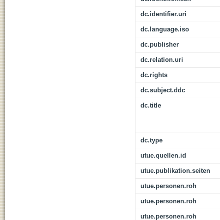
dc.identifier.uri
dc.language.iso
dc.publisher
dc.relation.uri
dc.rights
dc.subject.ddc
dc.title
dc.type
utue.quellen.id
utue.publikation.seiten
utue.personen.roh
utue.personen.roh
utue.personen.roh