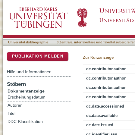
The Caenorhabditis elegans GW182 protein A
DSpace Repositorium (Manakin basiert)
PAN3 and CCR4-NOT deadenylase complex
Universitätsbibliographie
→
8 Zentrale, interfakultäre und fakultätsübergreif
PUBLIKATION MELDEN
Zur Kurzanzeige
dc.contributor.author
Hilfe und Informationen
dc.contributor.author
Stöbern
dc.contributor.author
Dokumentanzeige
dc.contributor.author
Erscheinungsdatum
Autoren
dc.date.accessioned
Titel
dc.date.available
DDC-Klassifikation
dc.date.issued
dc.identifier.issn