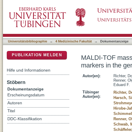
MALDI-TOF mass spectrometry screening of c
DSpace Repositorium (Manakin basiert)
Universitätsbibliographie
→
4 Medizinische Fakultät
→
Dokumentanzeige
PUBLIKATION MELDEN
MALDI-TOF mass sp
markers in the g
Hilfe und Informationen
Autor(en):
Richter, D
Renner, Ol
Stöbern
Eduard F.
Dokumentanzeige
Tübinger
Richter, 
Erscheinungsdatum
Autor(en):
Harsch, 
Autoren
Strohmeye
Hirobe-Ja
Titel
Schimmel,
DDC-Klassifikation
Renner, O
Schwab, M
Schäffeler