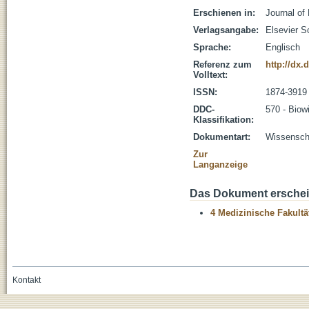
Erschienen in:
Journal of
Verlagsangabe:
Elsevier S
Sprache:
Englisch
Referenz zum
http://dx.
Volltext:
ISSN:
1874-3919
DDC-
570 - Biow
Klassifikation:
Dokumentart:
Wissenscha
Zur
Langanzeige
Das Dokument erschein
4 Medizinische Fakultä
Kontakt