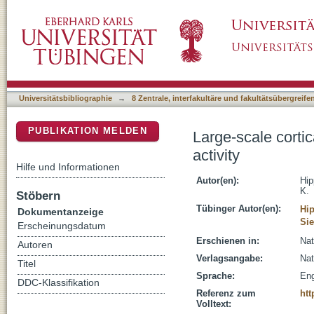
Large-scale cortical correlation structure of s
DSpace Repositorium (Manakin basiert)
Universitätsbibliographie
→
8 Zentrale, interfakultäre und fakultätsübergreif
PUBLIKATION MELDEN
Large-scale cortic
activity
Hilfe und Informationen
Autor(en):
Hip
K.
Stöbern
Tübinger Autor(en):
Hip
Dokumentanzeige
Sie
Erscheinungsdatum
Erschienen in:
Nat
Autoren
Verlagsangabe:
Nat
Titel
Sprache:
Eng
DDC-Klassifikation
Referenz zum
htt
Volltext: