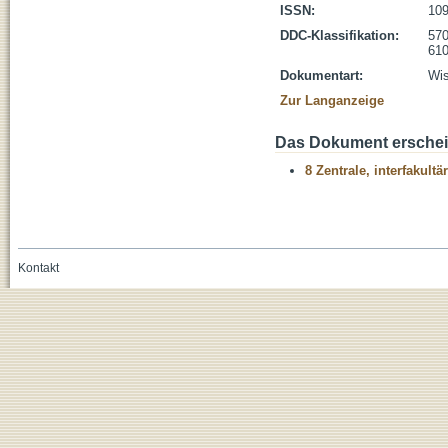
ISSN:
109
DDC-Klassifikation:
570
610
Dokumentart:
Wis
Zur Langanzeige
Das Dokument erschein
8 Zentrale, interfakult
Kontakt