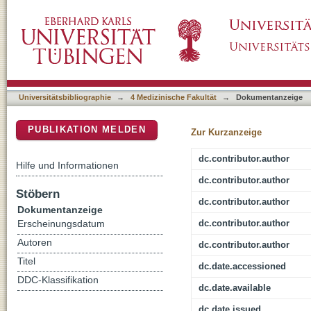
Die hyperkalzämische Krise in der Intensivm
DSpace Repositorium (Manakin basiert)
Universitätsbibliographie
→
4 Medizinische Fakultät
→
Dokumentanzeige
PUBLIKATION MELDEN
Zur Kurzanzeige
dc.contributor.author
Hilfe und Informationen
dc.contributor.author
Stöbern
dc.contributor.author
Dokumentanzeige
dc.contributor.author
Erscheinungsdatum
Autoren
dc.contributor.author
Titel
dc.date.accessioned
DDC-Klassifikation
dc.date.available
dc.date.issued