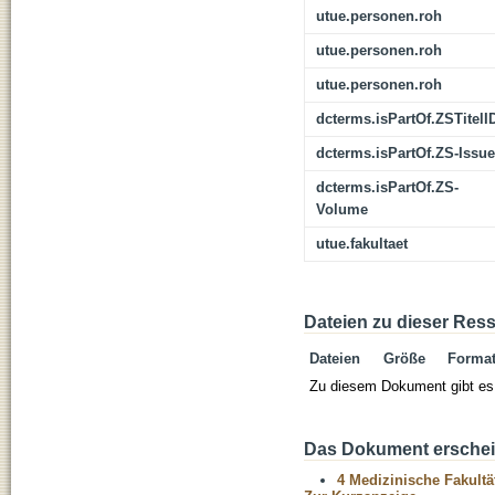
utue.personen.roh
utue.personen.roh
utue.personen.roh
dcterms.isPartOf.ZSTitelI
dcterms.isPartOf.ZS-Issue
dcterms.isPartOf.ZS-
Volume
utue.fakultaet
Dateien zu dieser Res
Dateien
Größe
Forma
Zu diesem Dokument gibt es 
Das Dokument erschein
4 Medizinische Fakultä