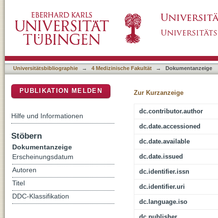
Neural activity associated with self-reflection
DSpace Repositorium (Manakin basiert)
Universitätsbibliographie
→
4 Medizinische Fakultät
→
Dokumentanzeige
PUBLIKATION MELDEN
Zur Kurzanzeige
dc.contributor.author
Hilfe und Informationen
dc.date.accessioned
Stöbern
dc.date.available
Dokumentanzeige
dc.date.issued
Erscheinungsdatum
Autoren
dc.identifier.issn
Titel
dc.identifier.uri
DDC-Klassifikation
dc.language.iso
dc.publisher