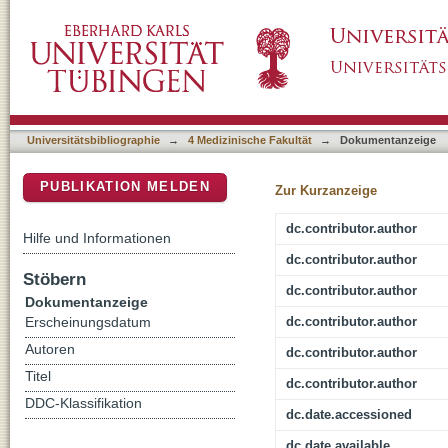
HRCT-features of Pneumocystis jiroveci pneu
DSpace Repositorium (Manakin basiert)
in non-HIV immunocompromised patients
Universitätsbibliographie
→
4 Medizinische Fakultät
→
Dokumentanzeige
PUBLIKATION MELDEN
Zur Kurzanzeige
dc.contributor.author
Hilfe und Informationen
dc.contributor.author
Stöbern
dc.contributor.author
Dokumentanzeige
dc.contributor.author
Erscheinungsdatum
Autoren
dc.contributor.author
Titel
dc.contributor.author
DDC-Klassifikation
dc.date.accessioned
dc.date.available