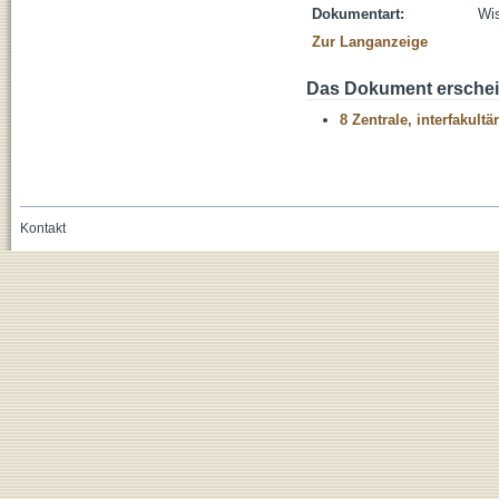
Dokumentart:
Wis
Zur Langanzeige
Das Dokument erschein
8 Zentrale, interfakult
Kontakt