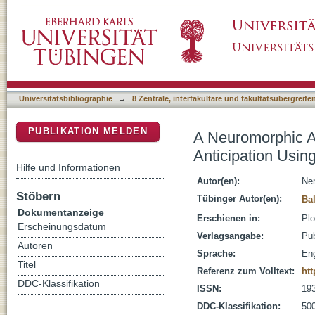
A Neuromorphic Architecture for Object Reco
DSpace Repositorium (Manakin basiert)
Universitätsbibliographie
→
8 Zentrale, interfakultäre und fakultätsübergreif
PUBLIKATION MELDEN
A Neuromorphic Ar
Anticipation Usi
Hilfe und Informationen
Autor(en):
Ne
Stöbern
Tübinger Autor(en):
Ba
Dokumentanzeige
Erschienen in:
Plo
Erscheinungsdatum
Verlagsangabe:
Pub
Autoren
Sprache:
Eng
Titel
Referenz zum Volltext:
htt
DDC-Klassifikation
ISSN:
19
DDC-Klassifikation:
500