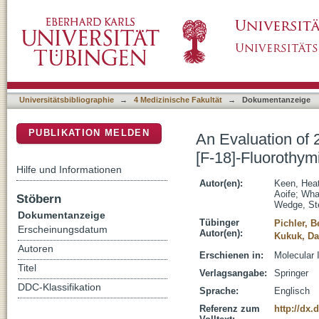
An Evaluation of 2-deoxy-2-[F-18]Fluoro-D-G
DSpace Repositorium (Manakin basiert)
in Human Tumor Xenograft Models
Universitätsbibliographie
→
4 Medizinische Fakultät
→
Dokumentanzeige
PUBLIKATION MELDEN
An Evaluation of 
[F-18]-Fluorothy
Hilfe und Informationen
Autor(en):
Keen, Hea
Aoife
;
Whal
Stöbern
Wedge, St
Dokumentanzeige
Tübinger
Pichler, B
Erscheinungsdatum
Autor(en):
Kukuk, Da
Autoren
Erschienen in:
Molecular 
Titel
Verlagsangabe:
Springer
DDC-Klassifikation
Sprache:
Englisch
Referenz zum
http://dx.