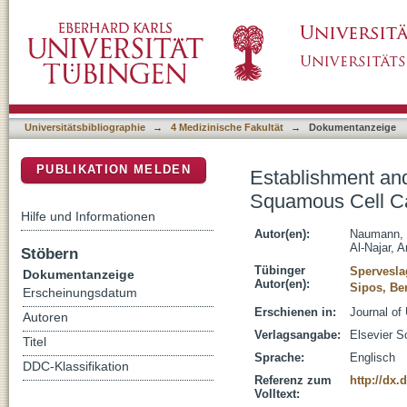
Establishment and Characterization of Prima
DSpace Repositorium (Manakin basiert)
Penis and its Metastasis
Universitätsbibliographie
→
4 Medizinische Fakultät
→
Dokumentanzeige
PUBLIKATION MELDEN
Establishment and
Squamous Cell Ca
Hilfe und Informationen
Autor(en):
Naumann, 
Al-Najar, 
Stöbern
Tübinger
Spervesla
Dokumentanzeige
Autor(en):
Sipos, Be
Erscheinungsdatum
Erschienen in:
Journal of
Autoren
Verlagsangabe:
Elsevier S
Titel
Sprache:
Englisch
DDC-Klassifikation
Referenz zum
http://dx.
Volltext: