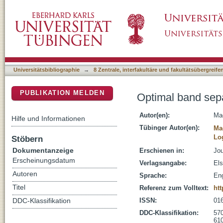
Optimal band separation of extracellular field
DSpace Repositorium (Manakin basiert)
Universitätsbibliographie
→
8 Zentrale, interfakultäre und fakultätsübergreif
PUBLIKATION MELDEN
Optimal band separ
Autor(en):
Mag
Hilfe und Informationen
Tübinger Autor(en):
Ma
Log
Stöbern
Dokumentanzeige
Erschienen in:
Jou
Erscheinungsdatum
Verlagsangabe:
Els
Autoren
Sprache:
Eng
Titel
Referenz zum Volltext:
htt
ISSN:
01
DDC-Klassifikation
DDC-Klassifikation:
570
610